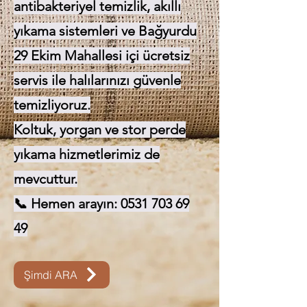
antibakteriyel temizlik, akıllı
yıkama sistemleri ve Bağyurdu
29 Ekim Mahallesi içi ücretsiz
servis ile halılarınızı güvenle
temizliyoruz.
Koltuk, yorgan ve stor perde
yıkama hizmetlerimiz de
mevcuttur.
📞 Hemen arayın:
0531 703 69
49
Şimdi ARA