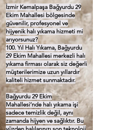
İzmir Kemalpaşa Bağyurdu 29
Ekim Mahallesi bölgesinde
güvenilir, profesyonel ve
hijyenik halı yıkama hizmeti mi
arıyorsunuz?
100. Yıl Halı Yıkama, Bağyurdu
29 Ekim Mahallesi merkezli halı
yıkama firması olarak siz değerli
müşterilerimize uzun yıllardır
kaliteli hizmet sunmaktadır.
Bağyurdu 29 Ekim
Mahallesi’nde halı yıkama işi
sadece temizlik değil, aynı
zamanda hijyen ve sağlıktır. Bu
yüzden halılarınızı son teknoloji