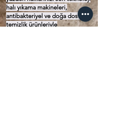
halı yıkama makineleri,
antibakteriyel ve doğa dostu
temizlik ürünleriyle
temizliyoruz.
Kemalpaşa halı yıkama,
Bağyurdu halı temizleme, İzmir
halı yıkama hizmeti gibi
aramalarda öne çıkan firmamız,
bölge halkının en çok tercih
ettiği işletmelerden biridir.
Her tür halı için uygun özel
yıkama programlarımızla:
El dokuma halılar
Makine halıları